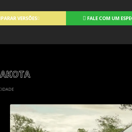
PARAR VERSÕES
FALE COM UM ESPE
DAKOTA
CIDADE
O PODER ENCONTRA
PAI
REFINAMENTO
São qu