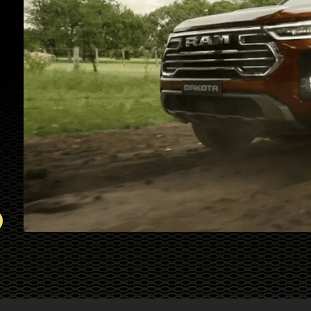
sendo 
A nova RAM Dakota é o luxo que não pede
colori
licença, com materiais nobres macios ao toque,
com An
acabamento soft touch, couro legítimo e
de na
console central de dois andares criam o interior
assist
premium.