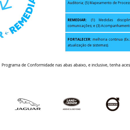
Auditoria; (5) Mapeamento de Processo
REMEDIAR:
(1) Medidas discipli
comunicações; e (3) Acompanhament
FORTALECER:
melhoria continua (Ex.
atualização de sistemas).
o Programa de Conformidade nas abas abaixo, e inclusive, tenha ac