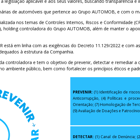
legislação aplicável e aos seus valores, buscando transparência e i
ias de automóveis que pertence ao Grupo AUTOMOB, e com o maior
zada nos temas de Controles Internos, Riscos e Conformidade (CRC
o), holding controladora do Grupo AUTOMOB, além de manter o apoio
stá em linha com as exigências do Decreto 11.129/2022 e com as 
dequados à estrutura da Companhia.
 controladora e tem o objetivo de prevenir, detectar e remediar a o
te no ambiente público, bem como fortalecer os princípios éticos e pad
PREVENIR:
(1) Identificação de riscos
Anticorrupção, (4) Políticas e proc
Orientação; (7) Homologação de Terce
(9) Avaliação de Doações e Patrocínio
DETECTAR:
(1) Canal de Denúncia; (