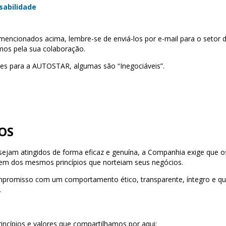
abilidade
encionados acima, lembre-se de enviá-los por e-mail para o setor
mos pela sua colaboração.
tes para a AUTOSTAR, algumas são “Inegociáveis”.
OS
ejam atingidos de forma eficaz e genuína, a Companhia exige que os
lhem dos mesmos princípios que norteiam seus negócios.
omisso com um comportamento ético, transparente, íntegro e que r
.
incípios e valores que compartilhamos por aqui;