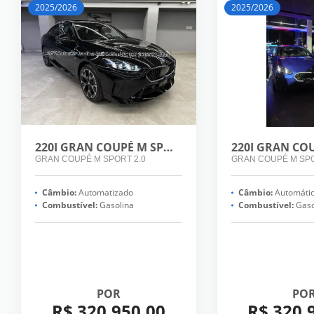
2025/2026
2025/2026
220I GRAN COUPÉ M SPORT 2.0
GRAN COUPÉ M SPORT 2.0
GRAN COUPÉ M SPO
Câmbio:
Automatizado
Câmbio:
Automáti
Combustível:
Gasolina
Combustível:
Gaso
POR
PO
R$ 320.950,00
R$ 320.