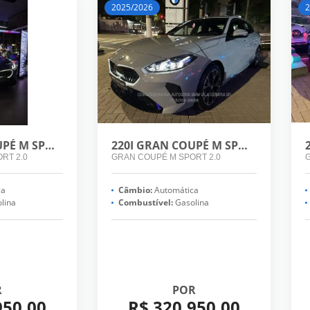
2025/2026
2
220I GRAN COUPÉ M SPORT 2.0
220I GRAN COUPÉ M SPORT 2.0
RT 2.0
GRAN COUPÉ M SPORT 2.0
G
ca
Câmbio:
Automática
lina
Combustível:
Gasolina
R
POR
950,00
R$ 320.950,00