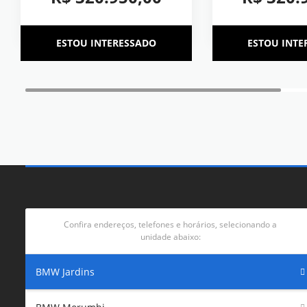
ESTOU INTERESSADO
ESTOU INTE
Confira endereços, telefones e horários, selecionando a
unidade abaixo:
BMW Jardins