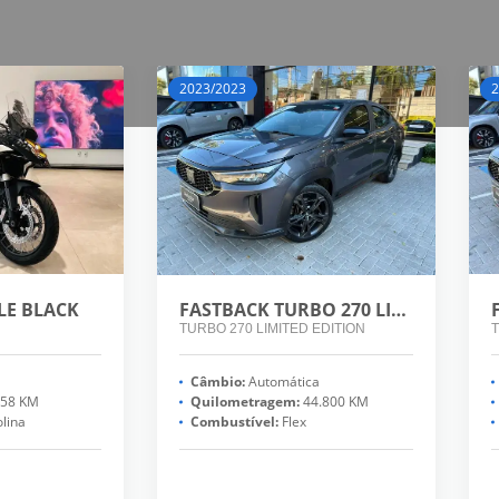
2023/2023
2
PLE BLACK
FASTBACK TURBO 270 LIMITED EDITION
TURBO 270 LIMITED EDITION
T
Câmbio:
Automática
58 KM
Quilometragem:
44.800 KM
lina
Combustível:
Flex