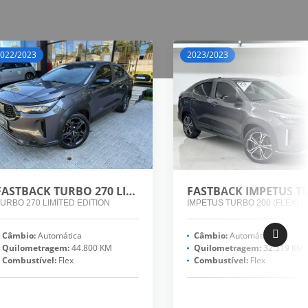
022/2023
2023/2023
FASTBACK TURBO 270 LIMITED EDITION
URBO 270 LIMITED EDITION
IMPETUS TURBO 200 (FLEX) (
Câmbio:
Automática
Câmbio:
Automática
Quilometragem:
44.800 KM
Quilometragem:
32.319 KM
Combustível:
Flex
Combustível:
Flex