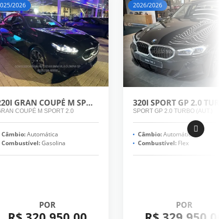
025/2026
2026/2026
220I GRAN COUPÉ M SPORT 2.0
RAN COUPÉ M SPORT 2.0
SPORT GP 2.0 TURBO (AUT.)
Câmbio:
Automática
Câmbio:
Automática
Combustível:
Gasolina
Combustível:
Flex
POR
POR
R$ 320.950,00
R$ 329.950,0