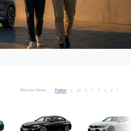
Todos
5
M
3
1
2
4
X
i