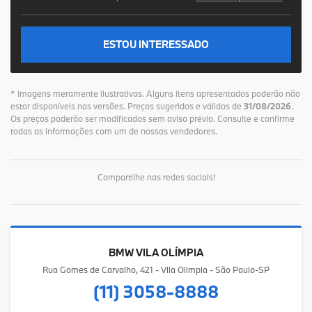
ESTOU INTERESSADO
* Imagens meramente ilustrativas. Alguns itens apresentados poderão não
estar disponíveis nas versões. Preços sugeridos e válidos de
31/08/2026
.
Os preços poderão ser modificados sem aviso prévio. Consulte e confirme
todas as informações com um de nossos vendedores.
Compartilhe nas redes sociais!
BMW VILA OLÍMPIA
Rua Gomes de Carvalho, 421 - Vila Olimpia - São Paulo-SP
(11) 3058-8888