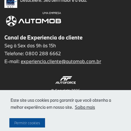
Desacelere. Seu bem maior é a vida.
Canal de Experiencia do cliente
Seg à Sex das 9h às 15h
Telefone: 0800 288 6662
E-mail:
experiencia.cliente@automob.com.br
© Copyright 2026
AutoForce - Todos os direitos reservados.
Este site usa cookies para garantir que você obtenha a
Como a Autostar trata os Dados Pessoais (LGPD)
.
melhor experiência em nosso site.
Saiba mais
Aviso de Privacidade
Aviso de Cookies
Permitir cookies