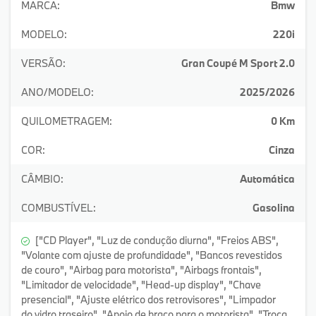
MARCA:
Bmw
MODELO:
220i
VERSÃO:
Gran Coupé M Sport 2.0
ANO/MODELO:
2025/2026
QUILOMETRAGEM:
0 Km
COR:
Cinza
CÂMBIO:
Automática
COMBUSTÍVEL:
Gasolina
["CD Player", "Luz de condução diurna", "Freios ABS",
"Volante com ajuste de profundidade", "Bancos revestidos
de couro", "Airbag para motorista", "Airbags frontais",
"Limitador de velocidade", "Head-up display", "Chave
presencial", "Ajuste elétrico dos retrovisores", "Limpador
do vidro traseiro", "Apoio de braço para o motorista", "Troca