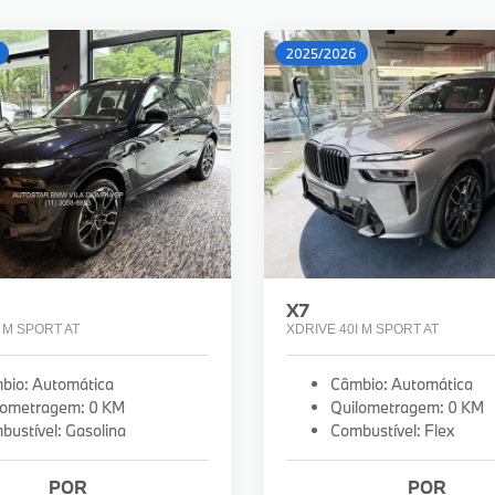
2025/2026
X7
 M SPORT AT
XDRIVE 40I M SPORT AT
bio: Automática
Câmbio: Automática
lometragem: 0 KM
Quilometragem: 0 KM
bustível: Gasolina
Combustível: Flex
POR
POR