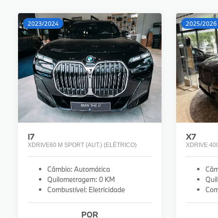
2023/2024
2025/2026
I7
X7
XDRIVE60 M SPORT (AUT.) (ELÉTRICO)
XDRIVE 40I
Câmbio: Automática
Câm
Quilometragem: 0 KM
Qui
Combustível: Eletricidade
Com
POR