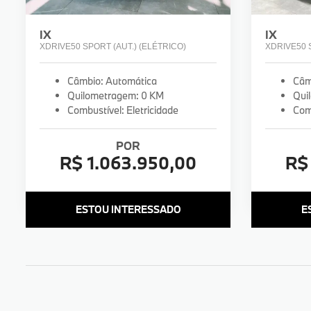
IX
IX
XDRIVE50 SPORT (AUT.) (ELÉTRICO)
XDRIVE50 S
Câmbio: Automática
Câm
Quilometragem: 0 KM
Qui
Combustível: Eletricidade
Comb
POR
R$ 1.063.950,00
R$
ESTOU INTERESSADO
E