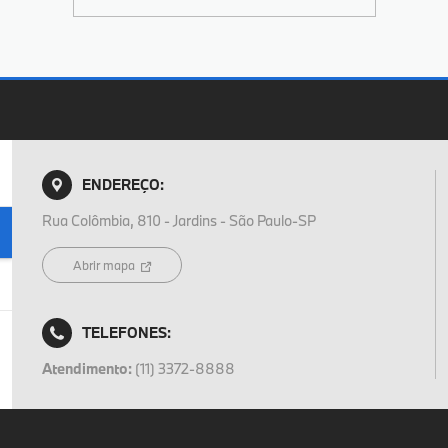
ENDEREÇO:
Rua Colômbia, 810 - Jardins - São Paulo-SP
Abrir mapa
TELEFONES:
Atendimento:
(11) 3372-8888