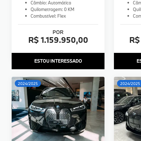
Câmbio: Automática
Câm
Quilometragem: 0 KM
Qui
Combustível: Flex
Comb
POR
R$ 1.159.950,00
R$
ESTOU INTERESSADO
E
2024/2025
2024/2025