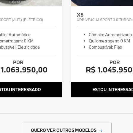
X6
PORT (AUT.) (ELÉTRICO)
XDRIVE40I M SPORT 3.0 TURBO (A
bio: Automática
Câmbio: Automatizado
lometragem: 0 KM
Quilometragem: 0 KM
ustível: Eletricidade
Combustível: Flex
POR
POR
 1.063.950,00
R$ 1.045.950
STOU INTERESSADO
ESTOU INTERESSA
QUERO VER OUTROS MODELOS