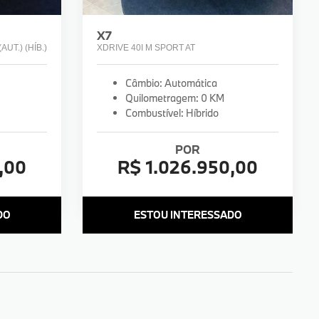
X7
UT.) (HÍB.)
XDRIVE 40I M SPORT AT
Câmbio: Automática
Quilometragem: 0 KM
Combustível: Híbrido
POR
,00
R$ 1.026.950,00
DO
ESTOU INTERESSADO