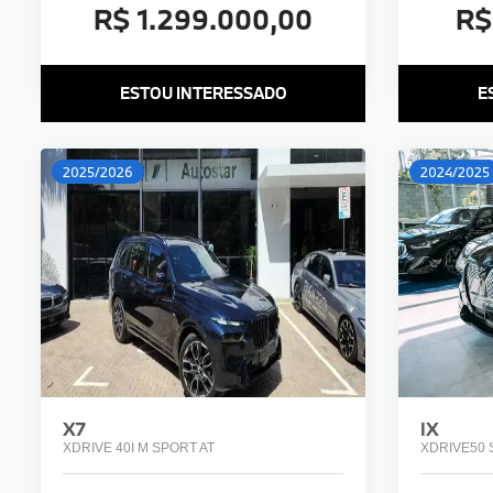
R$ 1.299.000,00
R$
ESTOU INTERESSADO
E
2025/2026
2024/2025
X7
IX
XDRIVE 40I M SPORT AT
XDRIVE50 S