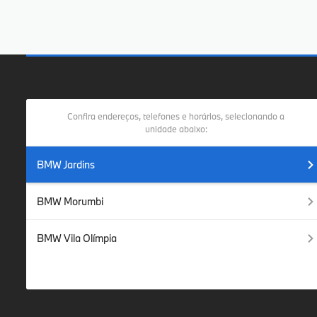
Confira endereços, telefones e horários, selecionando a
unidade abaixo:
BMW Jardins
BMW Morumbi
BMW Vila Olímpia