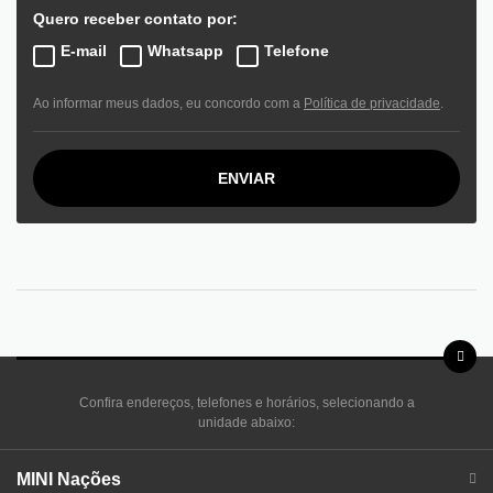
Quero receber contato por:
E-mail
Whatsapp
Telefone
Ao informar meus dados, eu concordo com a
Política de privacidade
.
ENVIAR
Confira endereços, telefones e horários, selecionando a
unidade abaixo:
MINI Nações