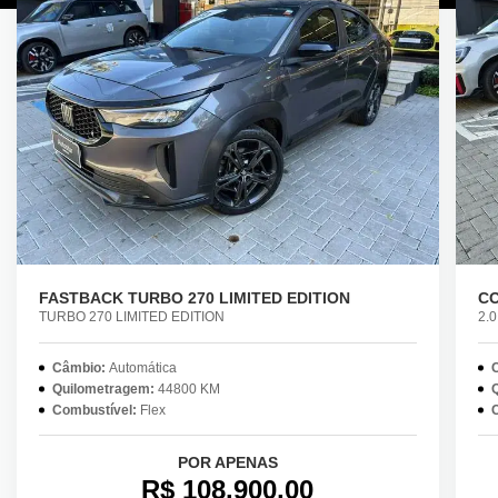
FASTBACK TURBO 270 LIMITED EDITION
CO
TURBO 270 LIMITED EDITION
2.0
Câmbio:
Automática
Quilometragem:
44800 KM
Combustível:
Flex
POR APENAS
R$ 108.900,00