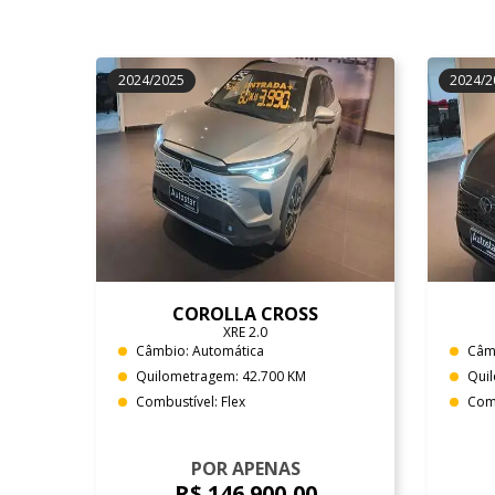
2024/2025
2024/2
COROLLA CROSS
XRE 2.0
Câmbio: Automática
Câm
Quilometragem: 42.700 KM
Qui
Combustível: Flex
Comb
POR APENAS
R$ 146.900,00