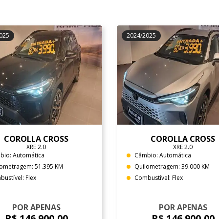
025
2024/2025
COROLLA CROSS
COROLLA CROSS
XRE 2.0
XRE 2.0
bio: Automática
Câmbio: Automática
lometragem: 51.395 KM
Quilometragem: 39.000 KM
ustível: Flex
Combustível: Flex
POR APENAS
POR APENAS
R$ 146.900,00
R$ 146.900,00