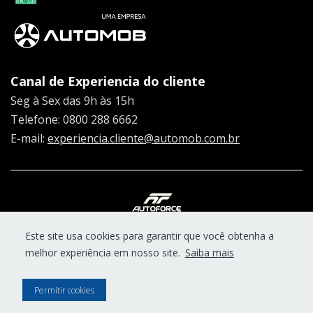
Canal de Experiencia do cliente
Seg à Sex das 9h às 15h
Telefone: 0800 288 6662
E-mail:
experiencia.cliente@automob.com.br
© Copyright 2026
Este site usa cookies para garantir que você obtenha a
AutoForce - Todos os direitos reservados
melhor experiência em nosso site.
Saiba mais
Como a AltaVW trata os Dados Pessoais (LGPD)
Aviso de Privacidade
Permitir cookies
Aviso de Cookies