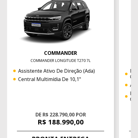
COMMANDER
COMMANDER LONGITUDE T270 7L
Assistente Ativo De Direção (ada)
Nov
Co
Central Multimídia De 10,1"
Avi
Ban
Co
DE R$ 228.790,00 POR
R$ 188.990,00