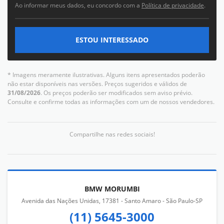
Ao informar meus dados, eu concordo com a
Política de privacidade
.
ESTOU INTERESSADO
* Imagens meramente ilustrativas. Alguns itens apresentados poderão
não estar disponíveis nas versões. Preços sugeridos e válidos de
31/08/2026
. Os preços poderão ser modificados sem aviso prévio.
Consulte e confirme todas as informações com um de nossos vendedores.
Compartilhe nas redes sociais!
BMW MORUMBI
Avenida das Nações Unidas, 17381 - Santo Amaro - São Paulo-SP
(11) 5645-3000