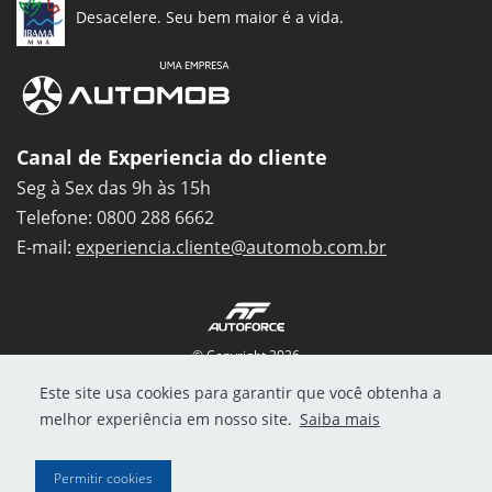
Desacelere. Seu bem maior é a vida.
Canal de Experiencia do cliente
Seg à Sex das 9h às 15h
Telefone: 0800 288 6662
E-mail:
experiencia.cliente@automob.com.br
© Copyright 2026
AutoForce - Todos os direitos reservados.
Este site usa cookies para garantir que você obtenha a
Como a Autostar trata os Dados Pessoais (LGPD)
.
melhor experiência em nosso site.
Saiba mais
Aviso de Privacidade
Aviso de Cookies
Permitir cookies