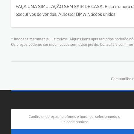
FAÇA UMA SIMULAÇÃO SEM SAIR DE CASA. Essa é a hora de ad
executivos de vendas. Autostar BMW Nações unidas
* Imagens meramente ilustrativas. Alguns itens apresentados poderão não
Os preços poderão ser modificados sem aviso prévio. Consulte e confirm
Compartilhe n
Confira endereços, telefones e horários, selecionando a
unidade abaixo: