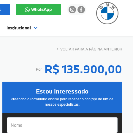
s
WhatsApp
Institucional
←
VOLTAR PARA A PÁGINA ANTERIOR
R$ 135.900,00
Por
Estou Interessado
Preencha o formulário abaixo para receber o contato de um de
nossos especialistas: