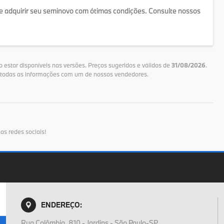
quirir seu seminovo com ótimas condições. Consulte nossos
 estar disponíveis nas versões. Preços sugeridos e válidos de
31/08/2026
.
e todas as informações com um de nossos vendedores.
as redes sociais!
ENDEREÇO:
Rua Colômbia, 810 - Jardins - São Paulo-SP