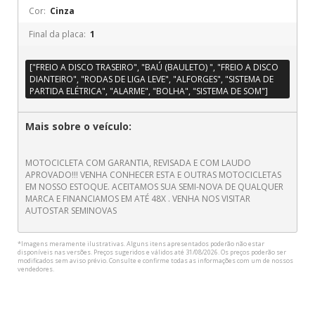
Cor:
Cinza
Final da placa:
1
["FREIO A DISCO TRASEIRO", "BAÚ (BAULETO) ", "FREIO A DISCO
DIANTEIRO", "RODAS DE LIGA LEVE", "ALFORGES", "SISTEMA DE
PARTIDA ELÉTRICA", "ALARME", "BOLHA", "SISTEMA DE SOM"]
Mais sobre o veículo:
MOTOCICLETA COM GARANTIA, REVISADA E COM LAUDO
APROVADO!!! VENHA CONHECER ESTA E OUTRAS MOTOCICLETAS
EM NOSSO ESTOQUE. ACEITAMOS SUA SEMI-NOVA DE QUALQUER
MARCA E FINANCIAMOS EM ATÉ 48X . VENHA NOS VISITAR
AUTOSTAR SEMINOVAS
*Imagens meramente ilustrativas. Alguns itens apresentados poderão não estar
disponíveis nas versões. Preços sugeridos e válidos até 31/08/2026. Os preços poderão ser
modificados sem aviso prévio. Consulte e confirme todas as informações com um de nossos
vendedores.