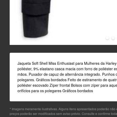
Jaqueta Soft Shell Miss Enthusiast para Mulheres da Harl
poliéster, 9% elastano casca macia com forro de poliéster e
mãos. Puxador de capuz de alternância integrado. Punhos d
polegares. Gráficos bordados Feito de estiramento de quatro
poliéster escovado Zíper frontal Bolsos com zíper para a
orifícios para os polegares Gráficos bordados
* Imagens meramente ilustrativas. Alguns itens apresentados poderão não e
preços poderão ser modificados sem aviso prévio. Consulte e confirme to