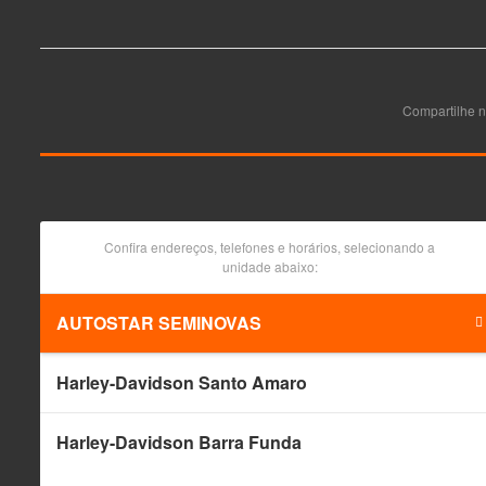
Compartilhe n
Confira endereços, telefones e horários, selecionando a
unidade abaixo:
AUTOSTAR SEMINOVAS
Harley-Davidson Santo Amaro
Harley-Davidson Barra Funda