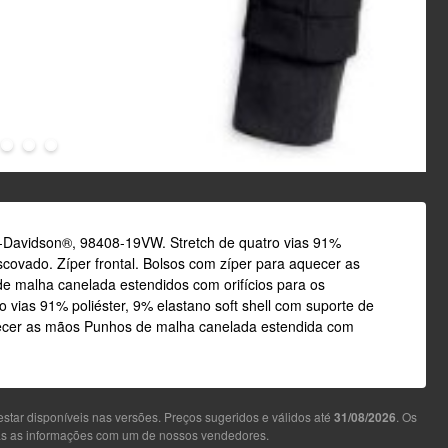
ey-Davidson®, 98408-19VW. Stretch de quatro vias 91%
scovado. Zíper frontal. Bolsos com zíper para aquecer as
e malha canelada estendidos com orifícios para os
 vias 91% poliéster, 9% elastano soft shell com suporte de
quecer as mãos Punhos de malha canelada estendida com
star disponíveis nas versões. Preços sugeridos e válidos até
31/08/2026
. Os
das as informações com um de nossos vendedores.