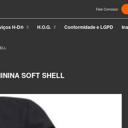
Fale Conosco:
viços H-D®
H.O.G.
Conformidade e LGPD
Ins
HELL
ININA SOFT SHELL