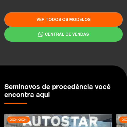
VER TODOS OS MODELOS
CENTRAL DE VENDAS
Seminovos de procedência você
encontra aqui
2024/2024
20