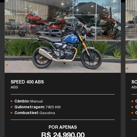
SPEED 400 ABS
SC
ABS
AB
Câmbio:
Manual
Quilometragem:
7925 KM
Combustível:
Gasolina
POR APENAS
R$ 24.990,00