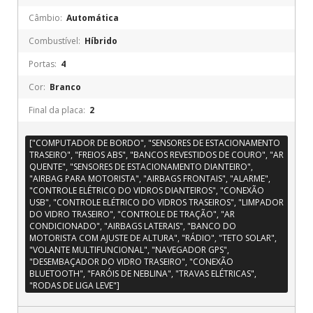
Câmbio:
Automática
Combustível:
Híbrido
Portas:
4
Cor:
Branco
Final da placa:
2
["COMPUTADOR DE BORDO", "SENSORES DE ESTACIONAMENTO
TRASEIRO", "FREIOS ABS", "BANCOS REVESTIDOS DE COURO", "AR
QUENTE", "SENSORES DE ESTACIONAMENTO DIANTEIRO",
"AIRBAG PARA MOTORISTA", "AIRBAGS FRONTAIS", "ALARME",
"CONTROLE ELÉTRICO DO VIDROS DIANTEIROS", "CONEXÃO
USB", "CONTROLE ELÉTRICO DO VIDROS TRASEIROS", "LIMPADOR
DO VIDRO TRASEIRO", "CONTROLE DE TRAÇÃO", "AR
CONDICIONADO", "AIRBAGS LATERAIS", "BANCO DO
MOTORISTA COM AJUSTE DE ALTURA", "RÁDIO", "TETO SOLAR",
"VOLANTE MULTIFUNCIONAL", "NAVEGADOR GPS",
"DESEMBAÇADOR DO VIDRO TRASEIRO", "CONEXÃO
BLUETOOTH", "FARÓIS DE NEBLINA", "TRAVAS ELÉTRICAS",
"RODAS DE LIGA LEVE"]