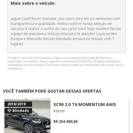
Mais sobre o veículo:
Jaguar Land Rover Autostar, seu carro zero km ou seminovo com
transparência e qualidade. Venha conferir nossa seleção de
veículos e realize o sonho do seu carro novo hoje mesmo! Nossa
equipe de executivos está pronta para te atender! Lojas Jardim
Europa e Morumbi Veículo blindado Armoured Veículo com 7
lugares
*Imagens meramente ilustrativas. Alguns itens apresentados poderão não estar
disponíveis nas versões. Preços sugeridos e válidos até 31/08/2026. Os preços poderão ser
modificados sem aviso prévio. Consulte e confirme todas as informações com um de nossos
vendedores.
VOCÊ TAMBÉM PODE GOSTAR DESSAS OFERTAS
2018/2019
XC90 2.0 T6 MOMENTUM AWD
Blindado
VOLVO
R$ 204.990,00