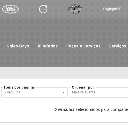
Sales Days
Blindados
Peças e Serviços
Serviços 
Itens por página
Ordenar por
9 veículos
Mais relevante
0
veículos
selecionados para compara