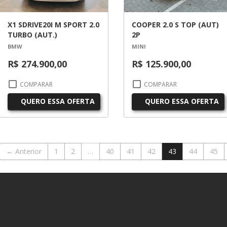
X1 SDRIVE20I M SPORT 2.0
COOPER 2.0 S TOP (AUT)
TURBO (AUT.)
2P
BMW
MINI
R$ 274.900,00
R$ 125.900,00
COMPARAR
COMPARAR
QUERO ESSA OFERTA
QUERO ESSA OFERTA
← Anterior
1
2
…
40
41
42
43
44
45