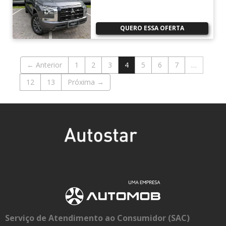
QUERO ESSA OFERTA
← Anterior
1
2
3
4
5
6
7
…
12
13
Próxima →
Serviço de Atendimento ao Consumidor (SAC)