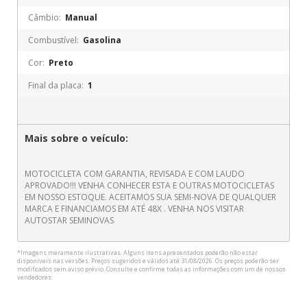
Câmbio:
Manual
Combustível:
Gasolina
Cor:
Preto
Final da placa:
1
Mais sobre o veículo:
MOTOCICLETA COM GARANTIA, REVISADA E COM LAUDO
APROVADO!!! VENHA CONHECER ESTA E OUTRAS MOTOCICLETAS
EM NOSSO ESTOQUE. ACEITAMOS SUA SEMI-NOVA DE QUALQUER
MARCA E FINANCIAMOS EM ATÉ 48X . VENHA NOS VISITAR
AUTOSTAR SEMINOVAS
*Imagens meramente ilustrativas. Alguns itens apresentados poderão não estar
disponíveis nas versões. Preços sugeridos e válidos até 31/08/2026. Os preços poderão ser
modificados sem aviso prévio. Consulte e confirme todas as informações com um de nossos
vendedores.