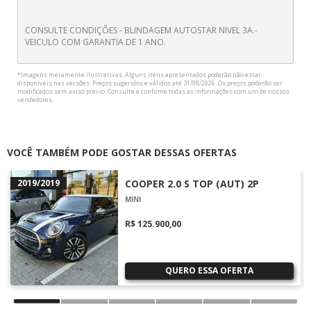
CONSULTE CONDIÇÕES - BLINDAGEM AUTOSTAR NIVEL 3A.-
VEICULO COM GARANTIA DE 1 ANO.
*Imagens meramente ilustrativas. Alguns itens apresentados poderão não estar
disponíveis nas versões. Preços sugeridos e válidos até 31/08/2026. Os preços poderão ser
modificados sem aviso prévio. Consulte e confirme todas as informações com um de nossos
vendedores.
VOCÊ TAMBÉM PODE GOSTAR DESSAS OFERTAS
2019/2019
COOPER 2.0 S TOP (AUT) 2P
MINI
R$ 125.900,00
QUERO ESSA OFERTA