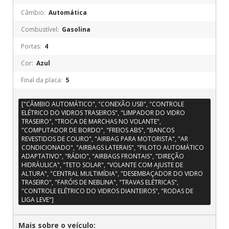
Câmbio:
Automática
Combustível:
Gasolina
Portas:
4
Cor:
Azul
Final da placa:
5
["CÂMBIO AUTOMÁTICO", "CONEXÃO USB", "CONTROLE
ELÉTRICO DO VIDROS TRASEIROS", "LIMPADOR DO VIDRO
TRASEIRO", "TROCA DE MARCHAS NO VOLANTE",
"COMPUTADOR DE BORDO", "FREIOS ABS", "BANCOS
REVESTIDOS DE COURO", "AIRBAG PARA MOTORISTA", "AR
CONDICIONADO", "AIRBAGS LATERAIS", "PILOTO AUTOMÁTICO
ADAPTATIVO", "RÁDIO", "AIRBAGS FRONTAIS", "DIREÇÃO
HIDRÁULICA", "TETO SOLAR", "VOLANTE COM AJUSTE DE
ALTURA", "CENTRAL MULTIMÍDIA", "DESEMBAÇADOR DO VIDRO
TRASEIRO", "FARÓIS DE NEBLINA", "TRAVAS ELÉTRICAS",
"CONTROLE ELÉTRICO DO VIDROS DIANTEIROS", "RODAS DE
LIGA LEVE"]
Mais sobre o veículo: