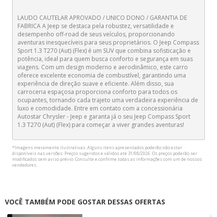
LAUDO CAUTELAR APROVADO / UNICO DONO / GARANTIA DE
FABRICA A Jeep se destaca pela robustez, versatilidade e
desempenho off-road de seus veículos, proporcionando
aventuras inesquecíveis para seus proprietários. O Jeep Compass
Sport 1.3 T270 (Aut) (Flex) é um SUV que combina sofisticação e
potência, ideal para quem busca conforto e segurança em suas
viagens. Com um design moderno e aerodinâmico, este carro
oferece excelente economia de combustível, garantindo uma
experiência de direção suave e eficiente. Além disso, sua
carroceria espaçosa proporciona conforto para todos os
ocupantes, tornando cada trajeto uma verdadeira experiência de
luxo e comodidade. Entre em contato com a concessionária
Autostar Chrysler - Jeep e garanta já o seu Jeep Compass Sport
1.3 T270 (Aut) (Flex) para começar a viver grandes aventuras!
*Imagens meramente ilustrativas. Alguns itens apresentados poderão não estar
disponíveis nas versões. Preços sugeridos e válidos até 31/08/2026. Os preços poderão ser
modificados sem aviso prévio. Consulte e confirme todas as informações com um de nossos
vendedores.
VOCÊ TAMBÉM PODE GOSTAR DESSAS OFERTAS