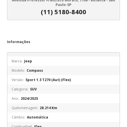
Avenida Professor Francisco Morato, 1706 - Butantã - São
Paulo-SP
(11) 5180-8400
Informações
Marca:
Jeep
Modelo:
Compass
Versão:
Sport 1.3 T270 (Aut) (Flex)
Categoria:
SUV
Ano:
2024/2025
Quilometragem:
28.214 Km
Câmbio:
Automática
Combustível:
Flex