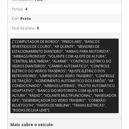
Portas:
4
Cor:
Preto
Final da placa:
0
["COMPUTADOR DE BORDO", "FREIOS ABS", "BANCOS
REVESTIDOS DE COURO", "AR QUENTE", "SENSORES DE
ESTACIONAMENTO DIANTEIRO", "AIRBAG PARA MOTORISTA",
"AIRBAGS FRONTAIS", "VOLANTE COM AJUSTE DE ALTURA",
"CENTRAL MULTIMÍDIA", "ALARME", "CONTROLE ELÉTRICO DO
VIDROS DIANTEIROS", "CÂMBIO AUTOMÁTICO", "CONTROLE
ELÉTRICO DO VIDROS TRASEIROS", "AJUSTE ELÉTRICO DOS
RETROVISORES", "LIMPADOR DO VIDRO TRASEIRO", "CONTROLE
DE TRAÇÃO", "ACENDIMENTO AUTOMÁTICO DOS FARÓIS", "AR
CONDICIONADO", "AIRBAGS LATERAIS", "PILOTO AUTOMÁTICO
ADAPTATIVO", "BANCO DO MOTORISTA COM AJUSTE DE
ALTURA", "RÁDIO", "VOLANTE MULTIFUNCIONAL", "NAVEGADOR
GPS", "DESEMBAÇADOR DO VIDRO TRASEIRO", "CONEXÃO
BLUETOOTH", "FARÓIS DE NEBLINA", "TRAVAS ELÉTRICAS",
"RODAS DE LIGA LEVE"]
Mais sobre o veículo: